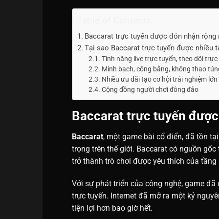
Table of Contents
Baccarat trực tuyến được đón nhận rộng 
Tại sao Baccarat trực tuyến được nhiều t
Tính năng live trực tuyến, theo dõi trự
Minh bạch, công bằng, không thao tún
Nhiều ưu đãi tạo cơ hội trải nghiệm lớn
Cộng đồng người chơi đông đảo
Baccarat trực tuyến được
Baccarat
, một game bài cổ điển, đã tồn t
trọng trên thế giới. Baccarat có nguồn gốc
trở thành trò chơi được yêu thích của tầng
Với sự phát triển của công nghệ, game đã
trực tuyến. Internet đã mở ra một kỷ nguy
tiện lợi hơn bao giờ hết.