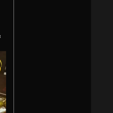
Thắng
1.5/2
Hiệu
Là
Quả
Gì?
Nhất
Hướng
Khi
Dẫn
Tham
Cách
Gia
Đọc
Kèo
t
Chuẩn
Nhất
Hiện
Nay