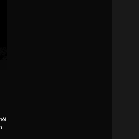
hỏi
m