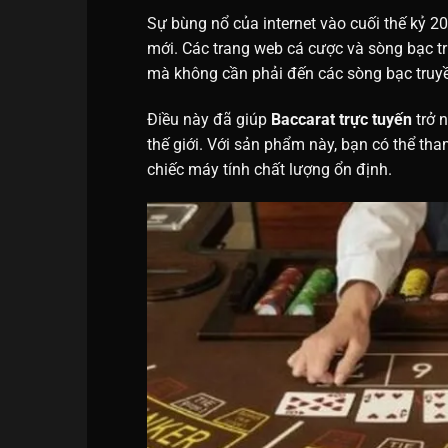
Sự bùng nổ của internet vào cuối thế kỷ 2
mới. Các trang web cá cược và sòng bạc tr
mà không cần phải đến các sòng bạc truy
Điều này đã giúp
Baccarat trực tuyến
trở 
thế giới. Với sản phẩm này, bạn có thể tha
chiếc máy tính chất lượng ổn định.