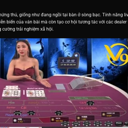
ứng thú, giống như đang ngồi tại bàn ở sòng bạc. Tính năng li
ễn biến của ván bài mà còn tạo cơ hội tương tác với các dealer
 cường trải nghiệm xã hội.