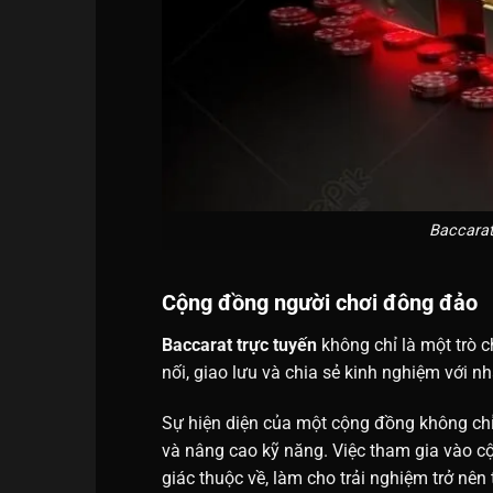
Baccarat
Cộng đồng người chơi đông đảo
Baccarat trực tuyến
không chỉ là một trò 
nối, giao lưu và chia sẻ kinh nghiệm với 
Sự hiện diện của một cộng đồng không chỉ
và nâng cao kỹ năng. Việc tham gia vào 
giác thuộc về, làm cho trải nghiệm trở nên 