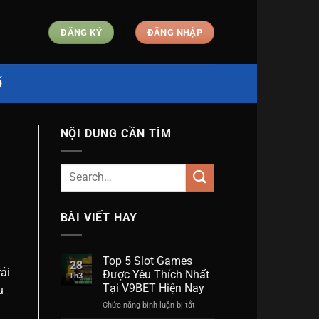
ĐĂNG KÝ
ĐĂNG NHẬP
Ố
NỘI DUNG CẦN TÌM
BÀI VIẾT HAY
Top 5 Slot Games
28
ải
Được Yêu Thích Nhất
Th3
Tại V9BET Hiện Nay
u
Chức năng bình luận bị tắt
ở
Top