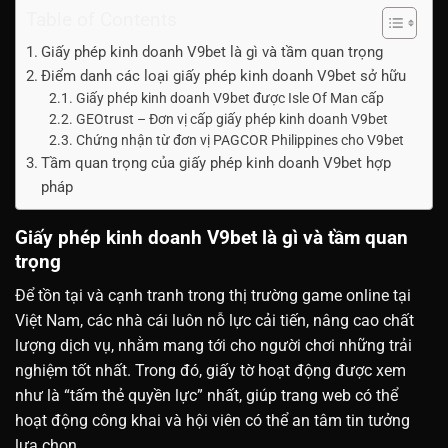
Table of Contents
Giấy phép kinh doanh V9bet là gì và tầm quan trọng
Điểm danh các loại giấy phép kinh doanh V9bet sở hữu
Giấy phép kinh doanh V9bet được Isle Of Man cấp
GEOtrust – Đơn vị cấp giấy phép kinh doanh V9bet
Chứng nhận từ đơn vị PAGCOR Philippines cho V9bet
Tầm quan trọng của giấy phép kinh doanh V9bet hợp
pháp
Giấy phép kinh doanh V9bet là gì và tầm quan
trọng
Để tồn tại và cạnh tranh trong thị trường game online tại
Việt Nam, các nhà cái luôn nỗ lực cải tiến, nâng cao chất
lượng dịch vụ, nhằm mang tới cho người chơi những trải
nghiệm tốt nhất. Trong đó, giấy tờ hoạt động được xem
như là “tấm thẻ quyền lực” nhất, giúp trang web có thể
hoạt động công khai và hội viên có thể an tâm tin tưởng
lựa chọn.