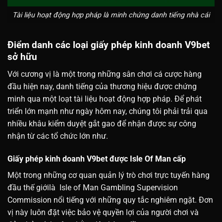
Tài liệu hoạt động hợp pháp là minh chứng danh tiếng nhà cái
Điểm danh các loại giấy phép kinh doanh V9bet
sở hữu
Với cương vị là một trong những sân chơi cá cược hàng
đầu hiện nay, danh tiếng của thương hiệu được chứng
minh qua một loạt tài liệu hoạt động hợp pháp. Để phát
triển lớn mạnh như ngày hôm nay, chúng tôi phải trải qua
nhiều khâu kiểm duyệt gắt gao để nhận được sự công
nhận từ các tổ chức lớn như.
Giấy phép kinh doanh V9bet được Isle Of Man cấp
Một trong những cơ quan quản lý trò chơi trực tuyến hàng
đầu thế giớilà Isle of Man Gambling Supervision
Commission nổi tiếng với những quy tắc nghiêm ngặt. Đơn
vị này luôn đặt việc bảo vệ quyền lợi của người chơi và