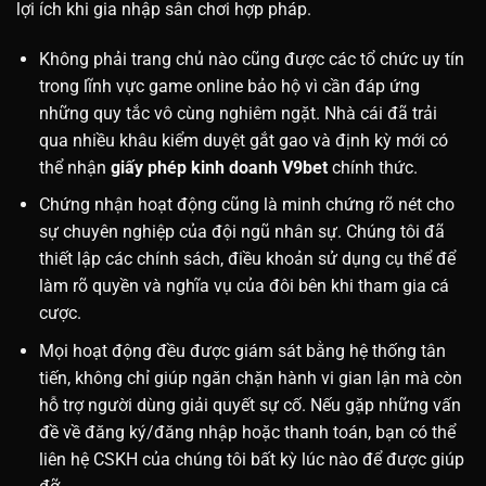
lợi ích khi gia nhập sân chơi hợp pháp.
Không phải trang chủ nào cũng được các tổ chức uy tín
trong lĩnh vực game online bảo hộ vì cần đáp ứng
những quy tắc vô cùng nghiêm ngặt. Nhà cái đã trải
qua nhiều khâu kiểm duyệt gắt gao và định kỳ mới có
thể nhận
giấy phép kinh doanh V9bet
chính thức.
Chứng nhận hoạt động cũng là minh chứng rõ nét cho
sự chuyên nghiệp của đội ngũ nhân sự. Chúng tôi đã
thiết lập các chính sách, điều khoản sử dụng cụ thể để
làm rõ quyền và nghĩa vụ của đôi bên khi tham gia cá
cược.
Mọi hoạt động đều được giám sát bằng hệ thống tân
tiến, không chỉ giúp ngăn chặn hành vi gian lận mà còn
hỗ trợ người dùng giải quyết sự cố. Nếu gặp những vấn
đề về đăng ký/đăng nhập hoặc thanh toán, bạn có thể
liên hệ CSKH của chúng tôi bất kỳ lúc nào để được giúp