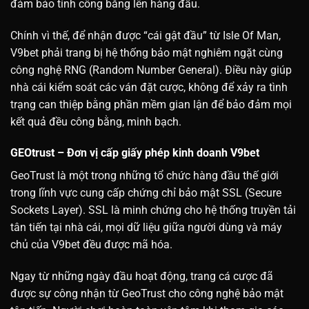
đảm bảo tính công bằng lên hàng đầu.
Chính vì thế, để nhận được “cái gật đầu” từ Isle Of Man,
V9bet phải trang bị hệ thống bảo mật nghiêm ngặt cùng
công nghệ RNG (Random Number General). Điều này giúp
nhà cái kiểm soát các ván đặt cược, không để xảy ra tình
trạng can thiệp bằng phần mềm gian lận để bảo đảm mọi
kết quả đều công bằng, minh bạch.
GEOtrust – Đơn vị cấp giấy phép kinh doanh V9bet
GeoTrust là một trong những tổ chức hàng đầu thế giới
trong lĩnh vực cung cấp chứng chỉ bảo mật SSL (Secure
Sockets Layer). SSL là minh chứng cho hệ thống truyền tải
tân tiến tại nhà cái, mọi dữ liệu giữa người dùng và máy
chủ của V9bet đều được mã hóa.
Ngay từ những ngày đầu hoạt động, trang cá cược đã
được sự công nhận từ GeoTrust cho công nghệ bảo mật