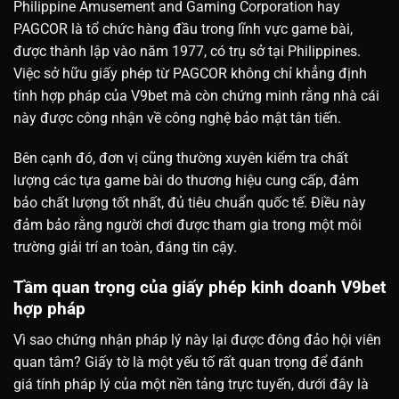
Philippine Amusement and Gaming Corporation hay
PAGCOR là tổ chức hàng đầu trong lĩnh vực game bài,
được thành lập vào năm 1977, có trụ sở tại Philippines.
Việc sở hữu giấy phép từ PAGCOR không chỉ khẳng định
tính hợp pháp của V9bet mà còn chứng minh rằng nhà cái
này được công nhận về công nghệ bảo mật tân tiến.
Bên cạnh đó, đơn vị cũng thường xuyên kiểm tra chất
lượng các tựa game bài do thương hiệu cung cấp, đảm
bảo chất lượng tốt nhất, đủ tiêu chuẩn quốc tế. Điều này
đảm bảo rằng người chơi được tham gia trong một môi
trường giải trí an toàn, đáng tin cậy.
Tầm quan trọng của giấy phép kinh doanh V9bet
hợp pháp
Vì sao chứng nhận pháp lý này lại được đông đảo hội viên
quan tâm? Giấy tờ là một yếu tố rất quan trọng để đánh
giá tính pháp lý của một nền tảng trực tuyến, dưới đây là